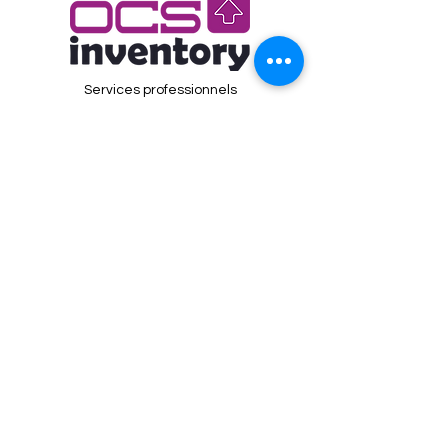
Services professionnels
Mentions Légales
Contactez-nous
OCS Inventory
Chez Sarl FactorFX
466 rue de la Parfonterie
50400 Granville - France
0800 623 120
contact@ocsinventory-ng.com
Site web de l'éditeur