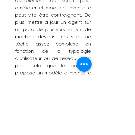
déploiement de script pour 
améliorer et modifier l’inventaire 
peut vite être contraignant. De 
plus, mettre à jour un agent sur 
un parc de plusieurs milliers de 
machine deviens très vite une 
tâche assez complexe en 
fonction de la typologie 
d’utilisateur ou de réseau. C’est 
pour cela que le backend 
propose un modèle d’inventaire 
dynamique, l’agent va désormais 
venir chercher une « routine 
d’inventaire » contenant toutes 
les informations à récupérer sur 
le système. Par ce biais, il ne sera 
plus nécessaire de mettre à jour 
l’agent pour modifier ou ajouter 
des données à inventorier.