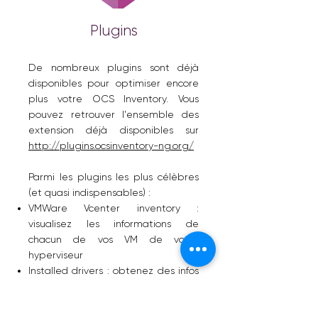
Plugins
De nombreux plugins sont déjà
disponibles pour optimiser encore
plus votre OCS Inventory. Vous
pouvez retrouver l'ensemble des
extension déjà disponibles sur
http://plugins.ocsinventory-ng.org/
Parmi les plugins les plus célèbres
(et quasi indispensables) :
VMWare Vcenter inventory :
visualisez les informations de
chacun de vos VM de votre
hyperviseur
Installed drivers : obtenez des infos
concernant les versions des pilotes
User installed apps : connaissez
également les applications